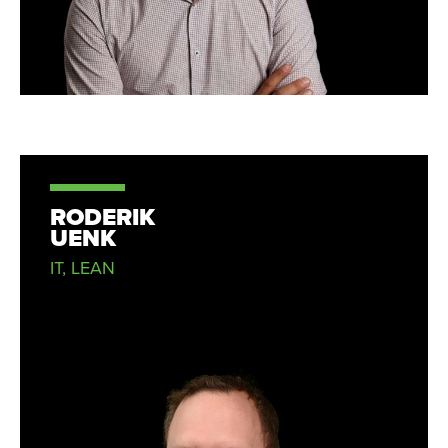
RODERIK
UENK
IT, LEAN