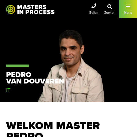
Masters In Lean
Bellen
Zoeken
Menu
PEDRO
VAN DOUVEREN
IT
WELKOM MASTER
PEDRO