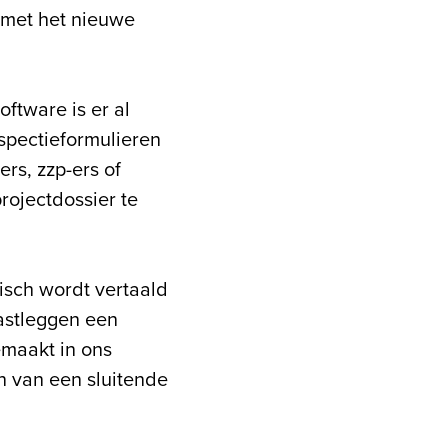
 met het nieuwe
ftware is er al
spectieformulieren
rs, zzp-ers of
rojectdossier te
isch wordt vertaald
vastleggen een
emaakt in ons
en van een sluitende