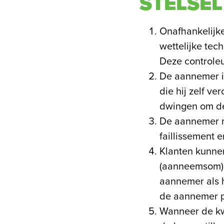
STELSEL
Onafhankelijke
wettelijke tec
Deze controleu
De aannemer i
die hij zelf v
dwingen om de 
De aannemer mo
faillissement 
Klanten kunnen
(aanneemsom) p
aannemer als h
de aannemer pa
Wanneer de kw