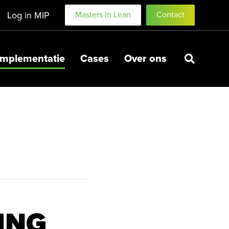
Log in MIP
Masters In Lean
Contact
Implementatie
Cases
Over ons
ING