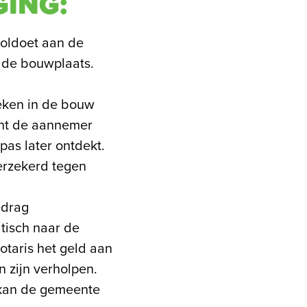
GING:
voldoet aan de
p de bouwplaats.
eken in de bouw
lant de aannemer
pas later ontdekt.
erzekerd tegen
edrag
tisch naar de
otaris het geld aan
 zijn verholpen.
 kan de gemeente