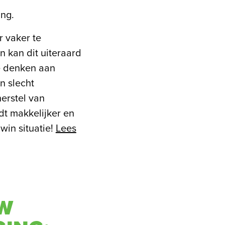
ing.
r vaker te
 kan dit uiteraard
e denken aan
n slecht
herstel van
dt makkelijker en
win situatie!
Lees
UW