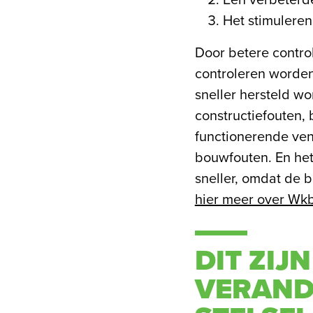
Een verbeterd
Het stimuleren
Door betere contro
controleren worden
sneller hersteld w
constructiefouten, 
functionerende vent
bouwfouten. En het
sneller, omdat de b
hier meer over Wkb
DIT ZIJ
VERAND